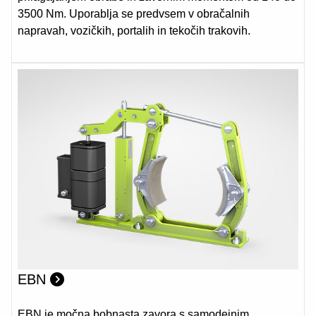
3500 Nm. Uporablja se predvsem v obračalnih
napravah, vozičkih, portalih in tekočih trakovih.
EBN
EBN je močna bobnasta zavora s samodejnim