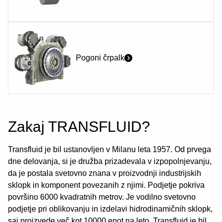
Pogoni črpalk
Zakaj TRANSFLUID?
Transfluid je bil ustanovljen v Milanu leta 1957. Od prvega
dne delovanja, si je družba prizadevala v izpopolnjevanju,
da je postala svetovno znana v proizvodnji industrijskih
sklopk in komponent povezanih z njimi. Podjetje pokriva
površino 6000 kvadratnih metrov. Je vodilno svetovno
podjetje pri oblikovanju in izdelavi hidrodinamičnih sklopk,
saj proizvede več kot 10000 enot na leto. Transfluid je bil