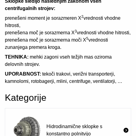
Sklopke sledijo naslednjim zakonom vseh
centrifugalnih strojev:
2
prenešeni moment je sorazmeren X
vrednosti vhodne
hitrosti,
3
prenešena moč je sorazmerna X
vrednosti vhodne hitrosti,
5
prenešena moč je sorazmerna moči X
vrednosti
zunanjega premera kroga.
TEHNIKA:
mehki zagoni vseh težjih mas oziroma
delovnih strojev.
UPORABNOST:
tekoči trakovi, verižni transporterji,
kamnolomi, rotobagerji, mlini, centrifuge, ventilatorji, …
Kategorije
Hidrodinamične sklopke s
konstantno polnitvijo