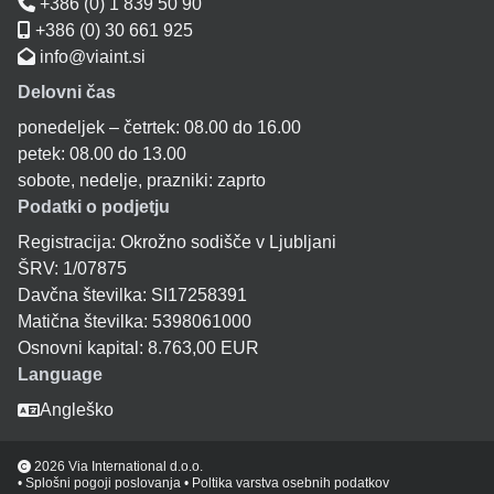
+386 (0) 1 839 50 90
+386 (0) 30 661 925
info@viaint.si
Delovni čas
ponedeljek – četrtek: 08.00 do 16.00
petek: 08.00 do 13.00
sobote, nedelje, prazniki: zaprto
Podatki o podjetju
Registracija: Okrožno sodišče v Ljubljani
ŠRV: 1/07875
Davčna številka: SI17258391
Matična številka: 5398061000
Osnovni kapital: 8.763,00 EUR
Language
Angleško
2026
Via International d.o.o.
• Splošni pogoji poslovanja
• Poltika varstva osebnih podatkov