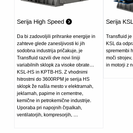
Serija High Speed
Serija KS
Da bi zadovoljili prihranke energije in
Transfluid je
zahteve glede zanesljivosti ki jih
KSL da odpra
sodobna industrija pričakuje, je
spremembi hi
Transfluid razvili dve novi liniji
moči strojev,
variabilnih sklopk za visoke obrate…
in motorji z 
KSL-HS in KPTB-HS. Z vhodnimi
hitrostmi do 3600RPM je serija HS
sklopk že našla mesto v elektrarnah,
jeklarnah, papirne in cementne,
kemične in petrokemične industrije.
Uporaba pri napojnih črpalkah,
ventilatorjih, kompresorjih, …