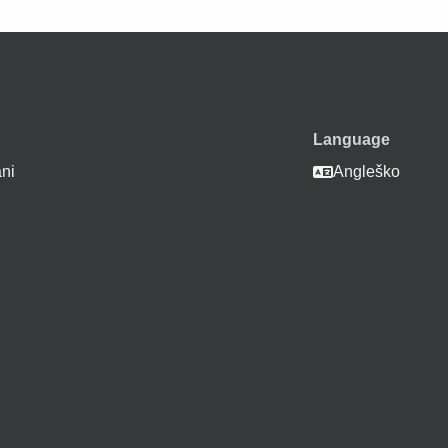
Language
ani
Angleško