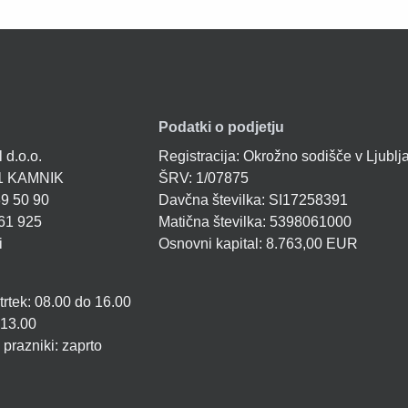
Podatki o podjetju
 d.o.o.
Registracija: Okrožno sodišče v Ljublj
41 KAMNIK
ŠRV: 1/07875
39 50 90
Davčna številka: SI17258391
61 925
Matična številka: 5398061000
i
Osnovni kapital: 8.763,00 EUR
trtek: 08.00 do 16.00
 13.00
 prazniki: zaprto