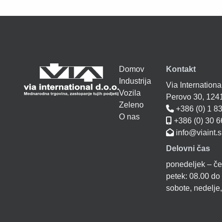
Domov
Kontakt
Industrija
Via International
Vozila
Perovo 30, 12
Zeleno
+386 (0) 1 8
O nas
+386 (0) 30 6
info@viaint.s
Delovni čas
ponedeljek – če
petek: 08.00 do
sobote, nedelje,