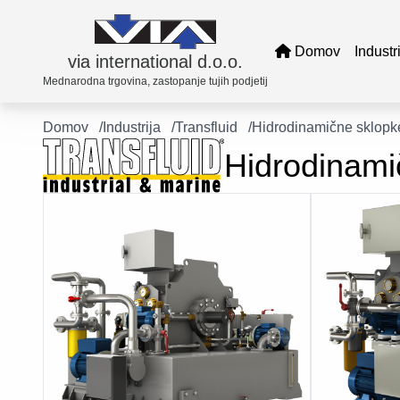
Domov
Industr
via international d.o.o.
Mednarodna trgovina, zastopanje tujih podjetij
Domov
Industrija
Transfluid
Hidrodinamične sklopke
Trans
Hidrodinamič
Tues
Dell
Elbe
EM
KW