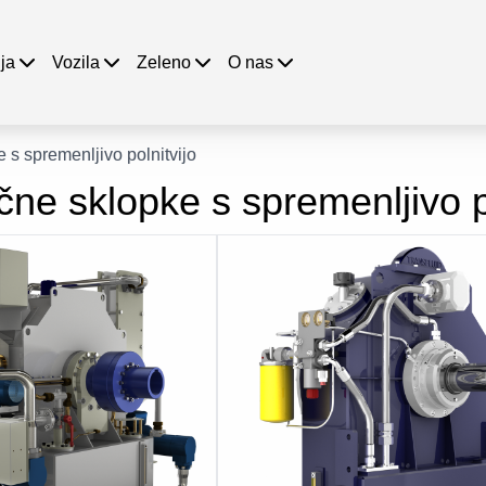
ija
Vozila
Zeleno
O nas
 s spremenljivo polnitvijo
fluid
Elbe Elso
Dellner Bubenzer
Podjetje
ne sklopke s spremenljivo po
chen & Zimmermann
Transfluid
Transfluid
Pomembnejši projekti
ner Bubenzer
Izobraževanja
 Elso
Reference
G