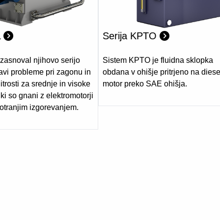
L
Serija KPTO
 zasnoval njihovo serijo
Sistem KPTO je fluidna sklopka
vi probleme pri zagonu in
obdana v ohišje pritrjeno na diese
trosti za srednje in visoke
motor preko SAE ohišja.
 ki so gnani z elektromotorji
notranjim izgorevanjem.