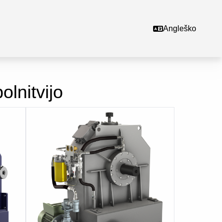
Angleško
lnitvijo